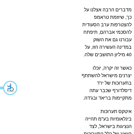
מדברים הרבה אצלנו על
כך, שיוזמת טראמפ
להצטרפות ערב הסעודית
להסכמי אברהם, תיפתח
עבורנו גם את השוק
במדינה העשירה הזו, על
40 מיליון התושבים שלה.
כאשר זה יקרה, יוכלו
יצרנים מישראל להשתתף
בתערוכות של ירד
דיסלדורף שכבר עתה
מתקיימות בריאד ובג'דה.
איטקס תערוכות
בינלאומיות בע"מ תהייה
הנציגות בישראל, לצד
הייצוג של כלל התערוכות