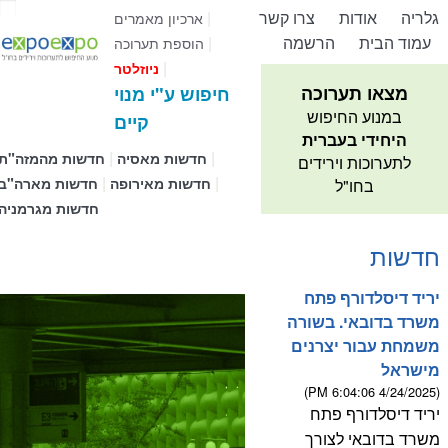
גלריה
אודות
צרו קשר
|
ארכיון מאמרים
עמוד הבית
הרשמה
|
הוספת תערוכה
|
ניוזלטר
מצאו תערוכה
חיפוש ע"י מנוי
במנוע החיפוש
קיים
היחידי בעברית
|
|
חדשות מאסיה
חדשות מהמזה"ת
לתערוכות וירידים
|
|
חדשות מאירופה
חדשות מארה"ב
בחו"ל
חדשות מגרמניה
חדשות
יריד דיסלדורף פתח
משרד בדובאי. בשורה
משמחת עבור יצרנים
מישראל
(4/24/2025 6:04:06 PM)
יריד דיסלדורף פתח
משרד בדובאי לצורך