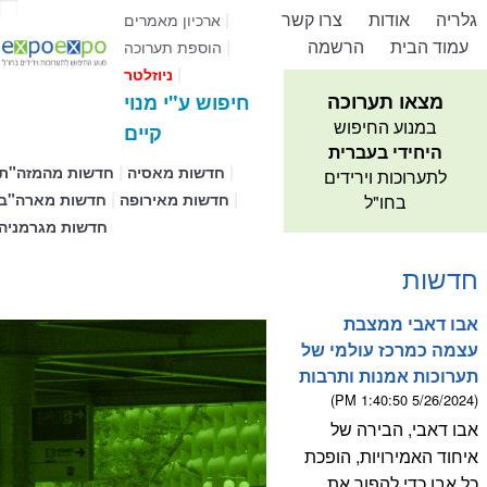
גלריה
אודות
צרו קשר
|
ארכיון מאמרים
עמוד הבית
הרשמה
|
הוספת תערוכה
|
ניוזלטר
מצאו תערוכה
חיפוש ע"י מנוי
במנוע החיפוש
קיים
היחידי בעברית
|
|
חדשות מאסיה
חדשות מהמזה"ת
לתערוכות וירידים
|
|
חדשות מאירופה
חדשות מארה"ב
בחו"ל
חדשות מגרמניה
חדשות
אבו דאבי ממצבת
עצמה כמרכז עולמי של
תערוכות אמנות ותרבות
(5/26/2024 1:40:50 PM)
אבו דאבי, הבירה של
איחוד האמירויות, הופכת
כל אבן כדי להפוך את