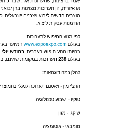
יאמר ברצינות, שתערוכות אלו, שבד"כ חש
או אזורית, הן תערוכות מצוינות בהן יבואנ
מוצרים חדשים ליבוא ויצרנים ישראלים יכו
הזדמנות עסקית ליצוא.
לפי מנוע החיפוש לתערוכות
בעולם
www.expoexpo.com
המיועד בעי
בהיותו מנוע חיפוש בעברית,
בחודש יולי 2026
בעולם
238 תערוכות
במקומות שאינם, בד"
להלן כמה דוגמאות:
הו צ'י מין - ויאטנם תערוכה לנעליים ומוצרי
טוקיו - שבוע טכנולוגיה
שיקגו - מזון
מומבאי - אוטומציה