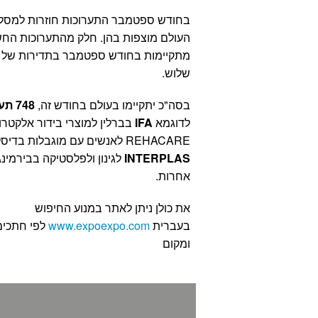
בחודש ספטמבר התערוכות חוזרות למסלול
העולם מוצפות בהן. חלק מהתערוכות החש
מתקיימות בחודש ספטמבר בתדירות של שנ
שלוש.
בסה"כ יתקיימו בעולם בחודש זה,
748 תערוכות
לדוגמא
IFA
בברלין למוצרי בידור אלקטרונ
REHACARE לאנשים עם מוגבלות בדיסלדורף,
INTERPLAS
לגינון ולפלסטיקה בבירמינג
אחרות.
את כולן ניתן לאתר במנוע החיפוש
בעברית
www.expoexpo.com
לפי חתכים
ומקום