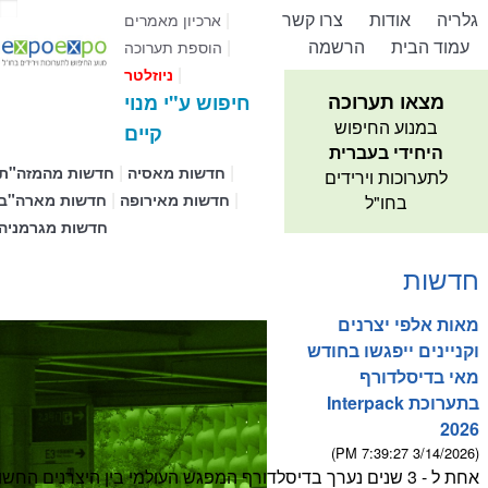
גלריה
אודות
צרו קשר
|
ארכיון מאמרים
עמוד הבית
הרשמה
|
הוספת תערוכה
|
ניוזלטר
מצאו תערוכה
חיפוש ע"י מנוי
במנוע החיפוש
קיים
היחידי בעברית
|
|
חדשות מאסיה
חדשות מהמזה"ת
לתערוכות וירידים
|
|
חדשות מאירופה
חדשות מארה"ב
בחו"ל
חדשות מגרמניה
חדשות
מאות אלפי יצרנים
וקניינים ייפגשו בחודש
מאי בדיסלדורף
בתערוכת Interpack
2026
(3/14/2026 7:39:27 PM)
אחת ל - 3 שנים נערך בדיסלדורף המפגש העולמי בין היצרנים החש