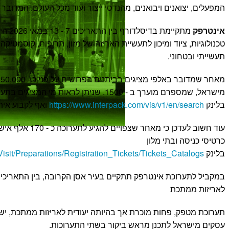
המפעלים, יצואנים ויבואנים, מהנדסי ייצור ועוד מכל העולם. המדוב
אינטרפק
מתקיימת
טכנולוגיות, ציוד ומיכון לתעשיית האריזה של מזון, תרופות, קוסמטיקה,
תעשייתי ובטחוני.
מישראל, שמספרם מוערך ב - 1500, שניתן לראות מי המציגים 
בלינק
https://www.interpack.com/vis/v1/en/search
ואף לקבוע אית
עוד חשוב לעדכן כי מאחר 
כרטיסי כניסה ובתי מלון
בלינק
Visit/Preparations/Registration_Tickets/Tickets_Catalogs
לאריזות ממתכת
תערוכת מטפק, פחות מוכרת אך בהיותה יעודית לאריזות ממתכת, יש
עסקים מישראל לתכנן מראש ביקור בשתי התערוכות.