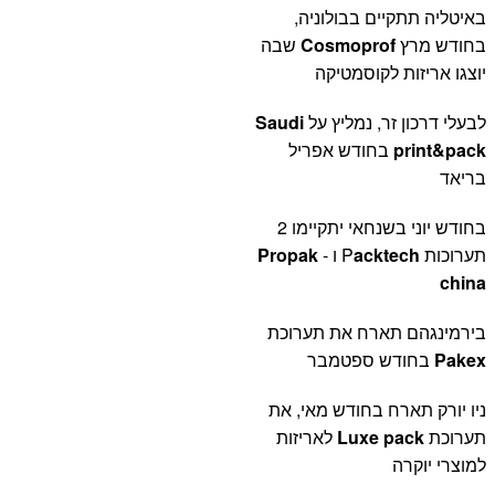
באיטליה תתקיים בבולוניה,
בחודש מרץ
Cosmoprof
שבה
יוצגו אריזות לקוסמטיקה
לבעלי דרכון זר, נמליץ על
Saudi
print&pack
בחודש אפריל
בריאד
בחודש יוני בשנחאי יתקיימו 2
תערוכות P
acktech
ו -
Propak
china
בירמינגהם תארח את תערוכת
Pakex
בחודש ספטמבר
ניו יורק תארח בחודש מאי, את
תערוכת
Luxe pack
לאריזות
למוצרי יוקרה