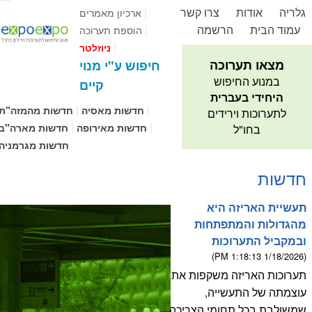
גלריה
אודות
צרו קשר
|
ארכיון מאמרים
עמוד הבית
הרשמה
|
הוספת תערוכה
|
ניוזלטר
מצאו תערוכה
חיפוש ע"י מנוי
במנוע החיפוש
קיים
היחידי בעברית
|
|
חדשות מאסיה
חדשות מהמזה"ת
לתערוכות וירידים
|
|
חדשות מאירופה
חדשות מארה"ב
בחו"ל
חדשות מגרמניה
חדשות
תעשיית האריזה היא
מהגדולות והמתפתחות
ובמקביל התערוכות
(1/18/2026 1:18:13 PM)
תערוכות האריזה משקפות את
עוצמתה של התעשייה,
שמשולבת בכל תחומי הצריכה