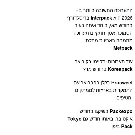
התערוכה החשובה ביותר ב -
2026 היא
Interpack
בדיסלדורף
בחודש מאי, ביחד איתה בעיר
הסמוכה אסן, תתקיים תערוכה
מתמחה באריזות מתכת
Metpack
עוד תערוכות יתקיימו בקוריאה
Koreapack
בחודש מרץ
rosweet
P
בקלן בפברואר עם
התמקדות באריזות לממתקים
וחטיפים
Packexpo
בשיקגו בחודש
אוקטובר. באותו חודש גם
Tokyo
Pack
ביפן