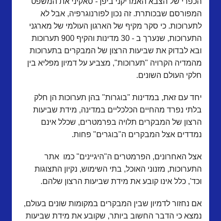
הכפרי של הצבא האמריקני ביפן - סאקיני את המשפט
המפורסם שבכותרת. זה נכון לפורנוגרפיה, אבל לא
לתערוכות. כי סקר מקיף של הארגון העולמי של מארגני
התערוכות, שנערך ב - 30 מדינות והקיף 900 תערוכות
ובא לבדוק את שביעות הרצון של המבקרים בתערוכות
מהמדיה הקרויה "תערוכות", מצביע על דמיון מפליא בין
חלקי העולם השונים.
יחד עם זאת, במדינות "בוגרות" בהן תערוכות הן חלק
בלתי נפרד מהחיים הכלכליים במדינה, מידת שביעות
הרצון של המבקרים תלויה בפרמטרים, שכלל אינם
נמדדים אצל המבקרים ה"בוגרים" פחות.
אצל האחרונים, הפרמטרים ה"היגיינים" כמו אתר
התערוכות, מזנוני האוכל, בתי השימוש, נקיון התצוגות
וכד', כלל אינו קובע את מידת שביעות הרצון שלהם.
אם נחזור לדמיון שבין המבקרים במקומות שונים בעולם,
נמצא כי הדבר החשוב ביותר, שקובע את מידת שביעות