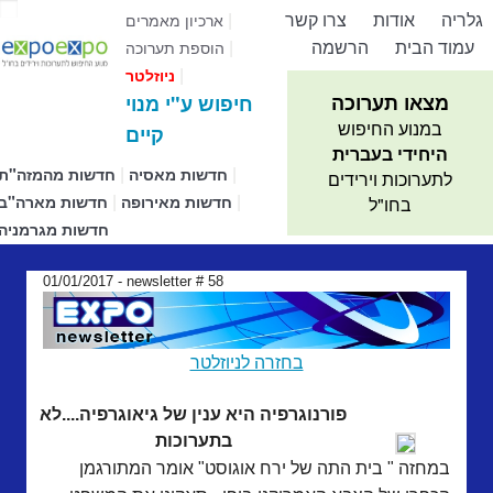
גלריה
אודות
צרו קשר
|
ארכיון מאמרים
עמוד הבית
הרשמה
|
הוספת תערוכה
|
ניוזלטר
מצאו תערוכה
חיפוש ע"י מנוי
במנוע החיפוש
קיים
היחידי בעברית
|
|
חדשות מאסיה
חדשות מהמזה"ת
לתערוכות וירידים
|
|
חדשות מאירופה
חדשות מארה"ב
בחו"ל
חדשות מגרמניה
01/01/2017 - newsletter # 58
בחזרה לניוזלטר
פורנוגרפיה היא ענין של גיאוגרפיה....לא
בתערוכות
במחזה " בית התה של ירח אוגוסט" אומר המתורגמן