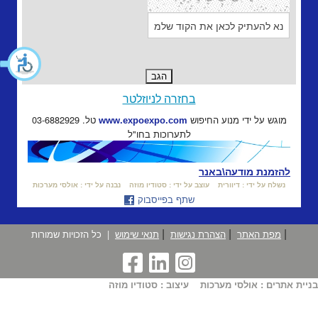
בחזרה לניוזלטר
מוגש על ידי מנוע החיפוש
טל. 03-6882929
www.expoexpo.com
לתערוכות בחו"ל
להזמנת מודעה\באנר
נשלח על ידי : דיוורית
עוצב על ידי : סטודיו מוזה
נבנה על ידי : אולסי מערכות
שתף בפייסבוק
|
|
|
מפת האתר
הצהרת נגישות
תנאי שימוש
|
כל הזכויות שמורות
בניית אתרים : אולסי מערכות
עיצוב : סטודיו מוזה