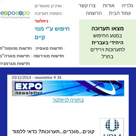
גלריה
אודות
צרו קשר
|
ארכיון מאמרים
עמוד הבית
הרשמה
|
הוספת תערוכה
|
ניוזלטר
מצאו תערוכה
חיפוש ע"י מנוי
במנוע החיפוש
קיים
היחידי בעברית
|
|
חדשות מאסיה
חדשות מהמזה"ת
לתערוכות וירידים
|
|
חדשות מאירופה
חדשות מארה"ב
בחו"ל
חדשות מגרמניה
03/11/2014 - newsletter # 34
בחזרה לניוזלטר
קונים...מוכרים...תערוכות? כדאי ללמוד