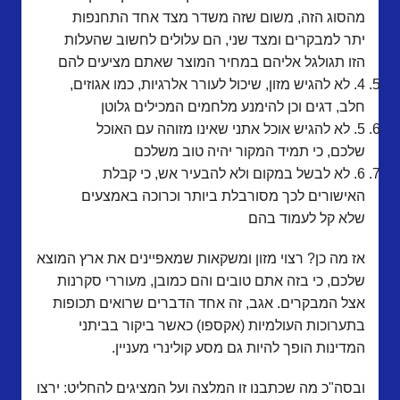
מהסוג הזה, משום שזה משדר מצד אחד התחנפות
יתר למבקרים ומצד שני, הם עלולים לחשוב שהעלות
הזו תגולגל אליהם במחיר המוצר שאתם מציעים להם
4. לא להגיש מזון, שיכול לעורר אלרגיות, כמו אגוזים,
חלב, דגים וכן להימנע מלחמים המכילים גלוטן
5. לא להגיש אוכל אתני שאינו מזוהה עם האוכל
שלכם, כי תמיד המקור יהיה טוב משלכם
6. לא לבשל במקום ולא להבעיר אש, כי קבלת
האישורים לכך מסורבלת ביותר וכרוכה באמצעים
שלא קל לעמוד בהם
אז מה כן? רצוי מזון ומשקאות שמאפיינים את ארץ המוצא
שלכם, כי בזה אתם טובים והם כמובן, מעוררי סקרנות
אצל המבקרים. אגב, זה אחד הדברים שרואים תכופות
בתערוכות העולמיות (אקספו) כאשר ביקור בביתני
המדינות הופך להיות גם מסע קולינרי מעניין.
ובסה"כ מה שכתבנו זו המלצה ועל המציגים להחליט: ירצו