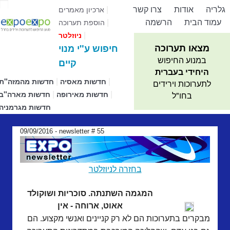
גלריה
אודות
צרו קשר
|
ארכיון מאמרים
עמוד הבית
הרשמה
|
הוספת תערוכה
|
ניוזלטר
מצאו תערוכה
חיפוש ע"י מנוי
במנוע החיפוש
קיים
היחידי בעברית
|
|
חדשות מאסיה
חדשות מהמזה"ת
לתערוכות וירידים
|
|
חדשות מאירופה
חדשות מארה"ב
בחו"ל
חדשות מגרמניה
09/09/2016 - newsletter # 55
בחזרה לניוזלטר
המגמה השתנתה. סוכריות ושוקולד
אאוט, ארוחה - אין
מבקרים בתערוכות הם לא רק קניינים ואנשי מקצוע. הם