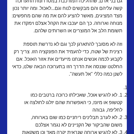
גם בני אדם, שההליכה המורכבת במסדרונות התערוכה
קשה עליהם והם מבקשים לנוח וגם...לאכול. ומה יותר נכון
מצד המציגים, מאשר להציע להם את מה שהם מחפשים:
מנוחה וארוחה. כך הם יעכבו את הקהל אצלם וימקדו את
תשומת הלב אל המוצרים או השרותים שלהם.
וזה לא מסובך להתארגן לכך וגם לא נדרשת תוספת
רצינית של שטח, כדי להעמיד את הפונקציה הזו. צריך רק
לקבוע לכמה אנשים אנחנו מייעדים את אזור האוכל. אם
החלטנו שננסה את הדרך הזו בתערוכה הבאה שלנו, כדאי
לשנן כמה כללי "אל תעשה".
1. לא להגיש אוכל, שאכילתו כרוכה ברטבים כמו
קטשופ או מיונז, כי האפשרות שהם יזלגו לחולצה או
לחליפה, גבוהה
2. לא לערב תבלינים ריחניים כמו שום בארוחה,
משום שהביקור של הקניינים לא נגמר אצלכם
3. לא להגיש ארוחה שנראית יקרה מאד וכן משקאות