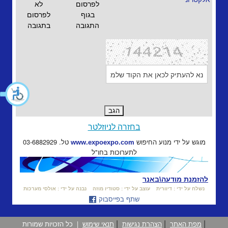
לפרסום
לא
בגוף
לפרסום
התגובה
בתגובה
בחזרה לניוזלטר
מוגש על ידי מנוע החיפוש
טל. 03-6882929
www.expoexpo.com
לתערוכות בחו"ל
להזמנת מודעה\באנר
נשלח על ידי : דיוורית
עוצב על ידי : סטודיו מוזה
נבנה על ידי : אולסי מערכות
שתף בפייסבוק
|
|
|
מפת האתר
הצהרת נגישות
תנאי שימוש
|
כל הזכויות שמורות