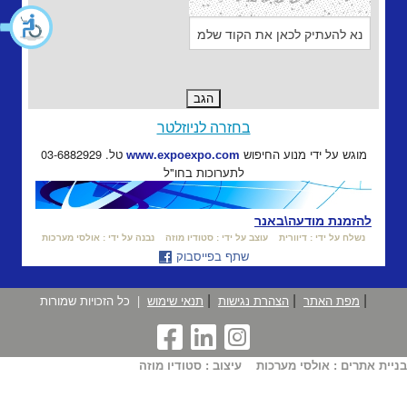
בחזרה לניוזלטר
מוגש על ידי מנוע החיפוש
טל. 03-6882929
www.expoexpo.com
לתערוכות בחו"ל
להזמנת מודעה\באנר
נשלח על ידי : דיוורית
עוצב על ידי : סטודיו מוזה
נבנה על ידי : אולסי מערכות
שתף בפייסבוק
|
|
|
מפת האתר
הצהרת נגישות
תנאי שימוש
|
כל הזכויות שמורות
בניית אתרים : אולסי מערכות
עיצוב : סטודיו מוזה