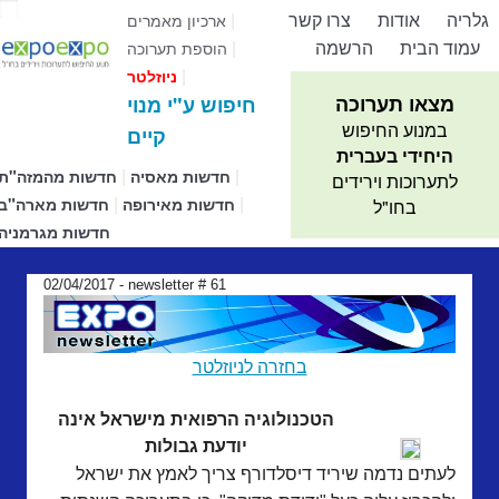
גלריה
אודות
צרו קשר
|
ארכיון מאמרים
עמוד הבית
הרשמה
|
הוספת תערוכה
|
ניוזלטר
מצאו תערוכה
חיפוש ע"י מנוי
במנוע החיפוש
קיים
היחידי בעברית
|
|
חדשות מאסיה
חדשות מהמזה"ת
לתערוכות וירידים
|
|
חדשות מאירופה
חדשות מארה"ב
בחו"ל
חדשות מגרמניה
02/04/2017 - newsletter # 61
בחזרה לניוזלטר
הטכנולוגיה הרפואית מישראל אינה
יודעת גבולות
לעתים נדמה שיריד דיסלדורף צריך לאמץ את ישראל