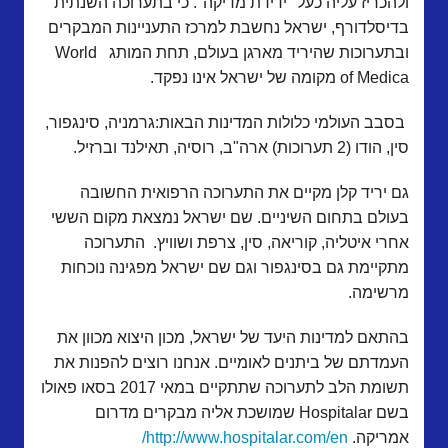
ולהכריז עליה כעל "ידידת מדיקה". כי בתערוכה השנתית
בדיסלדורף, ישראל נחשבת למרכז התעניינות המבקרים
ובתערוכות שהיריד מארגן בעולם, תחת המותג World
of Medica מקומה של ישראל אינו נפקד.
בסבב העולמי כלולות המדינות הבאות:גרמניה, סינגפור,
סין, הודו (2 תערוכות) ארה"ב, רוסיה, תאילנד וברזיל.
גם יריד קלן מקיים את התערוכה הרפואית החשובה
בעולם בתחום השיניים. שם ישראל נמצאת מקום הששי
אחרי איטליה, קוריאה, סין, צרפת ושוויץ. התערוכה
מתקיימת גם בסינגפור וגם שם ישראל מפגינה נוכחות
מרשימה.
בהתאם למדינות היעד של ישראל, מכון היצוא מכוון את
העמדתם של ביתנים לאומיים. אנחנו רוצים להפנות את
תשומת הלב לתערוכה שתתקיים במאי 2017 בסאו פאולו
בשם Hospitalar שמושכת אליה מבקרים מדרום
אמריקה.
http://www.hospitalar.com/en/