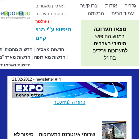
גלריה
אודות
צרו קשר
|
ארכיון מאמרים
עמוד הבית
הרשמה
|
הוספת תערוכה
|
ניוזלטר
מצאו תערוכה
חיפוש ע"י מנוי
במנוע החיפוש
קיים
היחידי בעברית
|
|
חדשות מאסיה
חדשות מהמזה"ת
לתערוכות וירידים
|
|
חדשות מאירופה
חדשות מארה"ב
בחו"ל
חדשות מגרמניה
21/02/2012 - newsletter # 4
בחזרה לניוזלטר
שרותי אינטרנט בתערוכות – סיפור לא