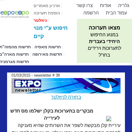
גלריה
אודות
צרו קשר
|
ארכיון מאמרים
עמוד הבית
הרשמה
|
הוספת תערוכה
|
ניוזלטר
מצאו תערוכה
חיפוש ע"י מנוי
במנוע החיפוש
קיים
היחידי בעברית
|
|
חדשות מאסיה
חדשות מהמזה"ת
לתערוכות וירידים
|
|
חדשות מאירופה
חדשות מארה"ב
בחו"ל
חדשות מגרמניה
01/03/2015 - newsletter # 38
בחזרה לניוזלטר
מבקרים בתערוכות בקלן ישלמו מס חדש
לעירייה
עיריית קלן מבקשת לשפר את השרותים שהיא מעניקה