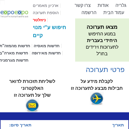
גלריה
אודות
צרו קשר
|
ארכיון מאמרים
עמוד הבית
הרשמה
|
הוספת תערוכה
|
ניוזלטר
מצאו תערוכה
חיפוש ע"י מנוי
במנוע החיפוש
קיים
היחידי בעברית
|
|
חדשות מאסיה
חדשות מהמזה"ת
לתערוכות וירידים
|
|
חדשות מאירופה
חדשות מארה"ב
בחו"ל
חדשות מגרמניה
פרטי תערוכה
לקבלת מידע על
לשליחת תזכורת לדואר
חבילות מבצע לתערוכה זו
האלקטרוני
שלך על תערוכה זו
תאריך
תאריך סיום: