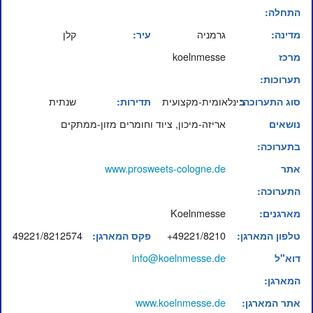
התחלה:
גרמניה
קלן
מדינה:
עיר:
koelnmesse
מרכז
תערוכות:
בינלאומית-מקצועית
שנתית
סוג התערוכה:
תדירות:
אריזה-מיכון, ציוד וחומרים מזון-ממתקים
נושאים
בתערוכה:
www.prosweets-cologne.de
אתר
התערוכה:
Koelnmesse
מארגנים:
49221/8212574
+49221/8210
טלפון המארגן:
פקס המארגן:
info@koelnmesse.de
דוא"ל
המארגן:
www.koelnmesse.de
אתר המארגן: