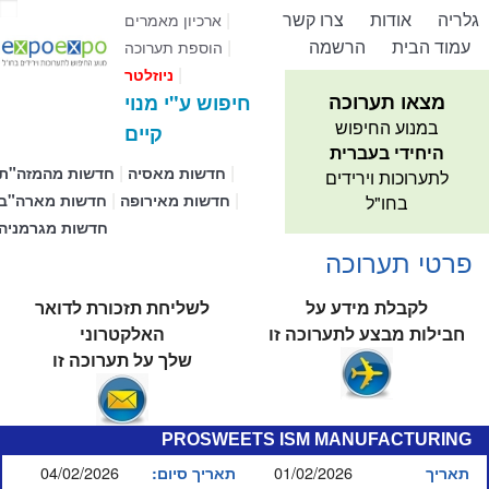
גלריה
אודות
צרו קשר
|
ארכיון מאמרים
עמוד הבית
הרשמה
|
הוספת תערוכה
|
ניוזלטר
מצאו תערוכה
חיפוש ע"י מנוי
במנוע החיפוש
קיים
היחידי בעברית
|
|
חדשות מאסיה
חדשות מהמזה"ת
לתערוכות וירידים
|
|
חדשות מאירופה
חדשות מארה"ב
בחו"ל
חדשות מגרמניה
פרטי תערוכה
לקבלת מידע על
לשליחת תזכורת לדואר
חבילות מבצע לתערוכה זו
האלקטרוני
שלך על תערוכה זו
PROSWEETS ISM MANUFACTURING
04/02/2026
01/02/2026
תאריך
תאריך סיום: