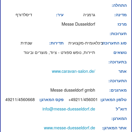
התחלה:
גרמניה
דיסלדורף
מדינה:
עיר:
Messe Dusseldorf
מרכז
תערוכות:
בינלאומית-מקצועית
שנתית
סוג התערוכה:
תדירות:
תיירות, נופש ספורט - ציוד, מוצרים וביגוד
נושאים
בתערוכה:
www.caravan-salon.de/
אתר
התערוכה:
Messe dusseldorf gmbh
מארגנים:
49211/4560668
+49211/456001
טלפון המארגן:
פקס המארגן:
info@messe-duesseldorf.de
דוא"ל
המארגן:
www.messe-duesseldorf.de
אתר המארגן: