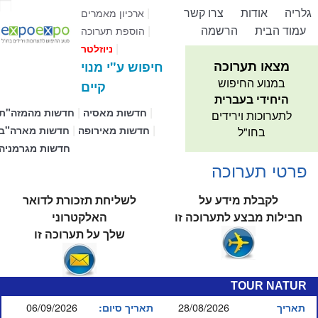
גלריה
אודות
צרו קשר
|
ארכיון מאמרים
עמוד הבית
הרשמה
|
הוספת תערוכה
|
ניוזלטר
מצאו תערוכה
חיפוש ע"י מנוי
במנוע החיפוש
קיים
היחידי בעברית
|
|
חדשות מאסיה
חדשות מהמזה"ת
לתערוכות וירידים
|
|
חדשות מאירופה
חדשות מארה"ב
בחו"ל
חדשות מגרמניה
פרטי תערוכה
לקבלת מידע על
לשליחת תזכורת לדואר
חבילות מבצע לתערוכה זו
האלקטרוני
שלך על תערוכה זו
TOUR NATUR
06/09/2026
28/08/2026
תאריך
תאריך סיום: