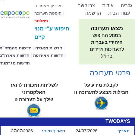
גלריה
אודות
צרו קשר
|
ארכיון מאמרים
עמוד הבית
הרשמה
|
הוספת תערוכה
|
ניוזלטר
מצאו תערוכה
חיפוש ע"י מנוי
במנוע החיפוש
קיים
היחידי בעברית
|
|
חדשות מאסיה
חדשות מהמזה"ת
לתערוכות וירידים
|
|
חדשות מאירופה
חדשות מארה"ב
בחו"ל
חדשות מגרמניה
פרטי תערוכה
לקבלת מידע על
לשליחת תזכורת לדואר
חבילות מבצע לתערוכה זו
האלקטרוני
שלך על תערוכה זו
TWODAYS
27/07/2026
24/07/2026
תאריך
תאריך סיום: