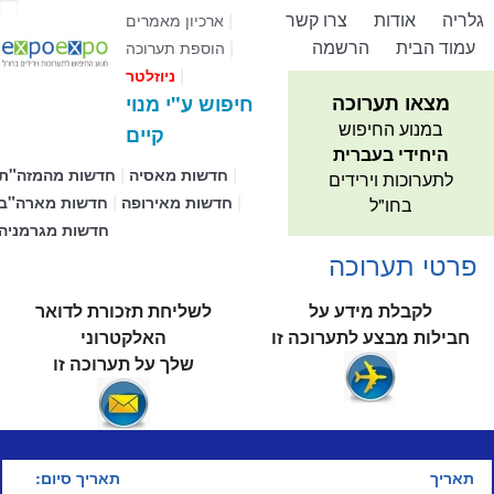
גלריה
אודות
צרו קשר
|
ארכיון מאמרים
עמוד הבית
הרשמה
|
הוספת תערוכה
|
ניוזלטר
מצאו תערוכה
חיפוש ע"י מנוי
במנוע החיפוש
קיים
היחידי בעברית
|
|
חדשות מאסיה
חדשות מהמזה"ת
לתערוכות וירידים
|
|
חדשות מאירופה
חדשות מארה"ב
בחו"ל
חדשות מגרמניה
פרטי תערוכה
לקבלת מידע על
לשליחת תזכורת לדואר
חבילות מבצע לתערוכה זו
האלקטרוני
שלך על תערוכה זו
תאריך
תאריך סיום: